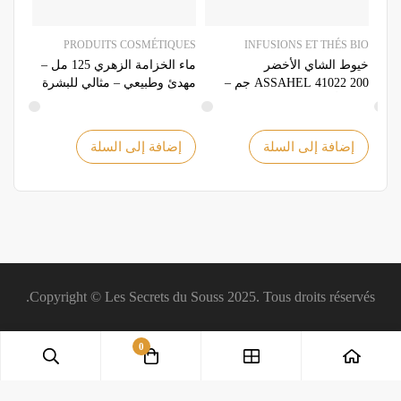
VONS
PRODUITS COSMÉTIQUES
INFUSIONS ET THÉS BIO
خيوط الشاي الأخضر
ماء الخزامة الزهري 125 مل –
ec le
ASSAHEL 41022 200 جم –
مهدئ وطبيعي – مثالي للبشرة
rgan
بنكهة أصيلة وفوائد صحية
إضافة إلى السلة
إضافة إلى السلة
إض
Copyright © Les Secrets du Souss 2025. Tous droits réservés.
0