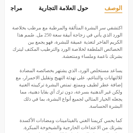
الوصف
حول العلامة التجارية
مراجعات (0
اكتشفي سر البشرة المتألقة والمرطبة مع مرطب بخلاصة
الورد الذي يأتي في زجاجة أنيقة سعة 250 مل. صُمم هذا
الكريم الفاخر لتغذية عميقة للبشرة، فهو يجمع بين
الخصائص الملطفة لخلاصة الورد والترطيب المكثف ليترك
بشرتك ناعمة وملساء ومنتعشة.
يساعد مستخلص الورد، الذي يشتهر بخصائصه المضادة
للالتهابات والتناغم، على تهدئة التهيج وتقليل الاحمرار، مع
إضافة عطر لطيف وممتع. تمتص البشرة تركيبته الغنية
ولكن غير الدهنية بسرعة، دون ترك أي بقايا دهنية، مما
يجعله الخيار المثالي لجميع أنواع البشرة، بما في ذلك
البشرة الحساسة.
كما يحمي كريمنا الغني بالفيتامينات ومضادات الأكسدة
بشرتك من الاعتداءات الخارجية والشيخوخة المبكرة.