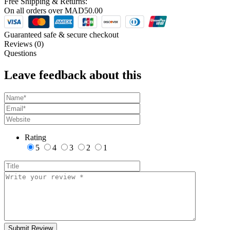
Free Shipping & Returns:
On all orders over
MAD
50.00
Guaranteed safe & secure checkout
Reviews (0)
Questions
Leave feedback about this
Rating
5
4
3
2
1