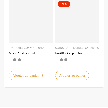
-21%
PRODUITS COSMÉTIQUES
SOINS CAPILLAIRES NATURELS
PRO
Musk Attahara 6ml
Fortifiant capillaire
Sach
hom
Ajouter au panier
Ajouter au panier
A