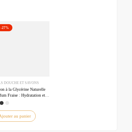
-27%
LS DOUCHE ET SAVONS
on à la Glycérine Naturelle
fum Fraise : Hydratation et
ceur pour la Peau
Ajouter au panier