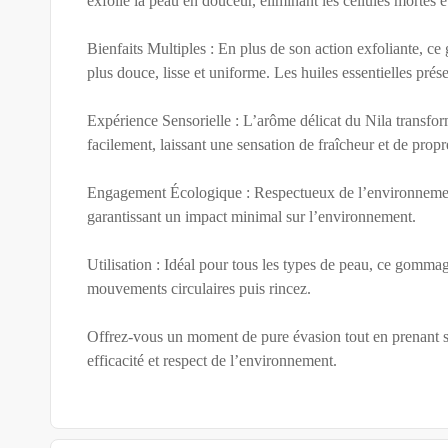
exfolie la peau en douceur, éliminant les cellules mortes e
Bienfaits Multiples : En plus de son action exfoliante, ce
plus douce, lisse et uniforme. Les huiles essentielles pré
Expérience Sensorielle : L’arôme délicat du Nila transform
facilement, laissant une sensation de fraîcheur et de propr
Engagement Écologique : Respectueux de l’environnement,
garantissant un impact minimal sur l’environnement.
Utilisation : Idéal pour tous les types de peau, ce gom
mouvements circulaires puis rincez.
Offrez-vous un moment de pure évasion tout en prenant so
efficacité et respect de l’environnement.