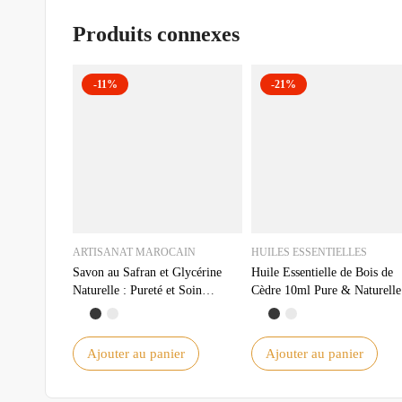
Produits connexes
-11%
-21%
ARTISANAT MAROCAIN
HUILES ESSENTIELLES
Savon au Safran et Glycérine
Huile Essentielle de Bois de
Naturelle : Pureté et Soin
Cèdre 10ml Pure & Naturelle
Luxueux pour la Peau
Idéale pour Aromathérapie et
Relaxation
Ajouter au panier
Ajouter au panier