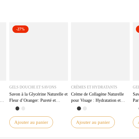
-27%
GELS DOUCHE ET SAVONS
CRÈMES ET HYDRATANTS
GE
Savon à la Glycérine Naturelle et
Crème de Collagène Naturelle
Sav
Fleur d’Oranger: Pureté et
pour Visage : Hydratation et
Par
Fraîcheur pour Votre Peau
Anti-Âge Efficace
Dou
Ajouter au panier
Ajouter au panier