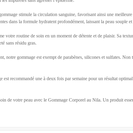
t les impuretés sans agresser l’épiderme.
 gommage stimule la circulation sanguine, favorisant ainsi une meilleure
sentes dans la formule hydratent profondément, laissant la peau souple et
e votre routine de soin en un moment de détente et de plaisir. Sa texture
eté sans résidu gras.
 notre gommage est exempt de parabènes, silicones et sulfates. Non tes
mage est recommandé une à deux fois par semaine pour un résultat opti
in de votre peau avec le Gommage Corporel au Nila. Un produit essentie