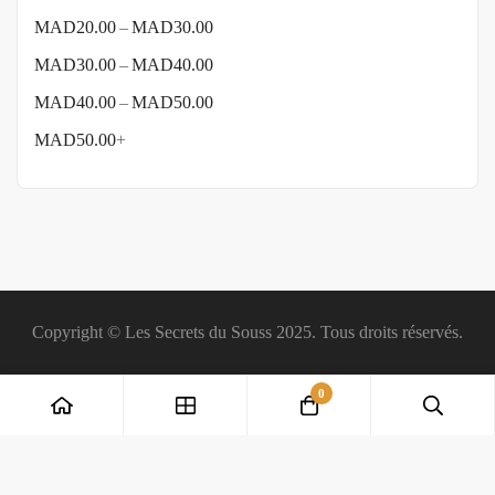
–
MAD
20.00
MAD
30.00
–
MAD
30.00
MAD
40.00
–
MAD
40.00
MAD
50.00
MAD
50.00
+
Copyright © Les Secrets du Souss 2025. Tous droits réservés.
0