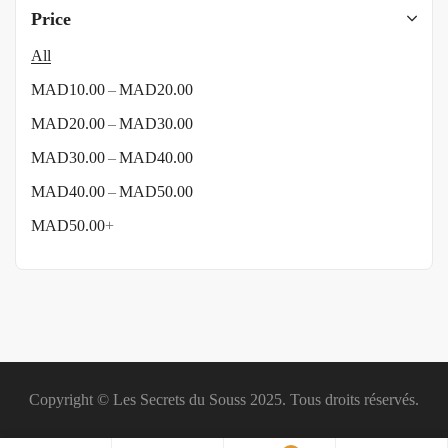
Price
All
–
MAD
10.00
MAD
20.00
–
MAD
20.00
MAD
30.00
–
MAD
30.00
MAD
40.00
–
MAD
40.00
MAD
50.00
MAD
50.00
+
Copyright © Les Secrets du Souss 2025. Tous droits réservés.