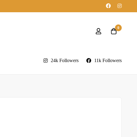
0
24k Followers
11k Followers