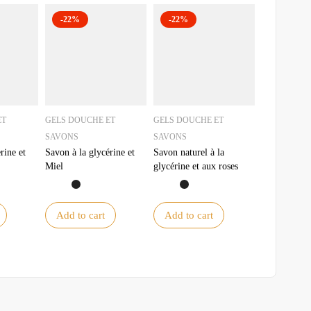
-22%
-22%
ET
GELS DOUCHE ET
GELS DOUCHE ET
SAVONS
SAVONS
rine et
Savon à la glycérine et
Savon naturel à la
Miel
glycérine et aux roses
Add to cart
Add to cart