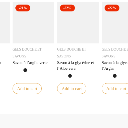
-21%
-22%
-22%
GELS DOUCHE ET
GELS DOUCHE ET
GELS DOUCHE 
SAVONS
SAVONS
SAVONS
p:
Savon à l’argile verte
Savon à la glycérine et
Savon à la glyce
l’Aloe vera
l’Argan
ce
Add to cart
Add to cart
Add to cart