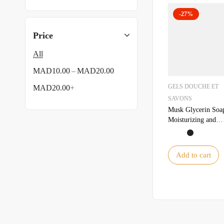
-27%
Price
All
–
MAD
10.00
MAD
20.00
GELS DOUCHE ET
MAD
20.00
+
SAVONS
Musk Glycerin Soa
Moisturizing and
bewitching fragran
Add to cart