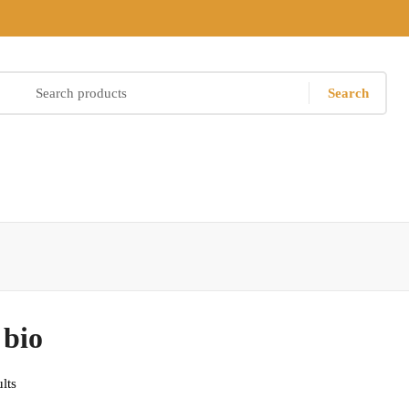
Search
 bio
lts