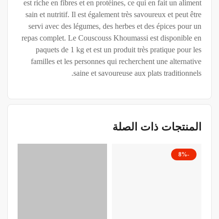
est riche en fibres et en protéines, ce qui en fait un aliment
sain et nutritif. Il est également très savoureux et peut être
servi avec des légumes, des herbes et des épices pour un
repas complet. Le Couscouss Khoumassi est disponible en
paquets de 1 kg et est un produit très pratique pour les
familles et les personnes qui recherchent une alternative
saine et savoureuse aux plats traditionnels.
المنتجات ذات الصلة
-21%
-8%
 BIO
PRODUITS ALIMENTAIRES BIO
1 bag
Attamine Tea 20SCHT