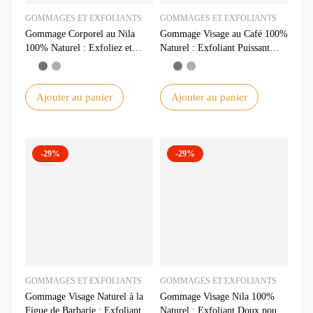
GOMMAGES ET EXFOLIANTS
GOMMAGES ET EXFOLIANTS
Gommage Corporel au Nila
Gommage Visage au Café 100%
100% Naturel : Exfoliez et
Naturel : Exfoliant Puissant
Revitalisez Votre Peau
pour une Peau Éclatante
Ajouter au panier
Ajouter au panier
-29%
-29%
GOMMAGES ET EXFOLIANTS
GOMMAGES ET EXFOLIANTS
Gommage Visage Naturel à la
Gommage Visage Nila 100%
Figue de Barbarie : Exfoliant
Naturel : Exfoliant Doux pour