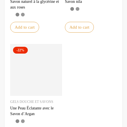
Savon naturel à la glycérine et
Savon nila
aux roses
Add to cart
Add to cart
-22%
GELS DOUCHE ET SAVONS
Une Peau Éclatante avec le
Savon d’Argan