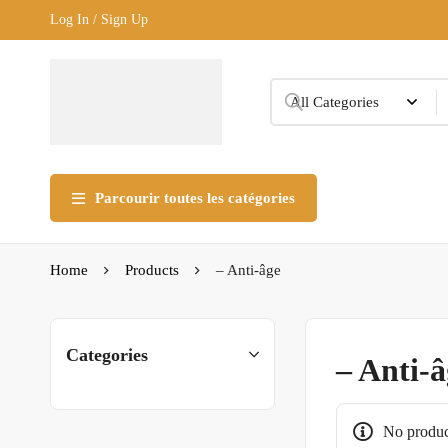
Log In / Sign Up
Parcourir toutes les catégories
Home
Products
– Anti-âge
Categories
– Anti-â
No produc