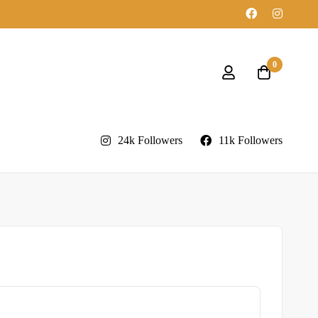
0
24k Followers
11k Followers