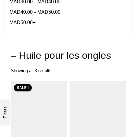
–
MAD
30.00
MAD
40.00
–
MAD
40.00
MAD
50.00
MAD
50.00
+
– Huile pour les ongles
Showing all 3 results
SALE !
Filters