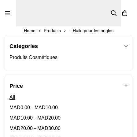
0
Home
Products
– Huile pour les ongles
Categories
Produits Cosmétiques
Price
All
–
MAD
0.00
MAD
10.00
–
MAD
10.00
MAD
20.00
–
MAD
20.00
MAD
30.00