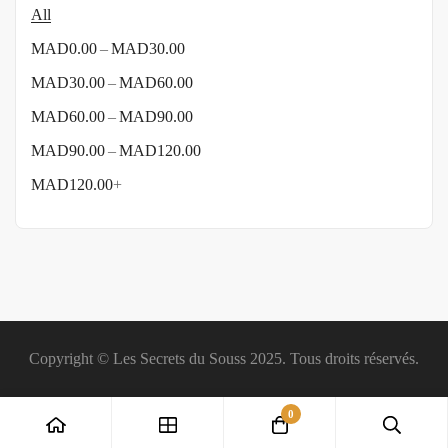
All
–
MAD
0.00
MAD
30.00
–
MAD
30.00
MAD
60.00
–
MAD
60.00
MAD
90.00
–
MAD
90.00
MAD
120.00
MAD
120.00
+
Copyright © Les Secrets du Souss 2025. Tous droits réservés.
0