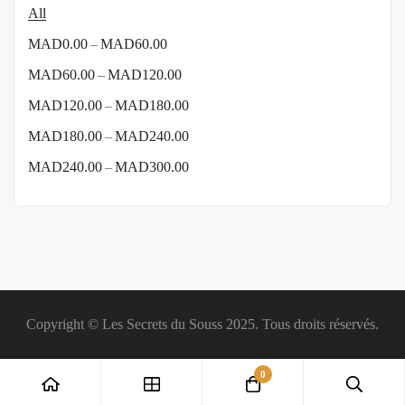
All
–
MAD
0.00
MAD
60.00
–
MAD
60.00
MAD
120.00
–
MAD
120.00
MAD
180.00
–
MAD
180.00
MAD
240.00
–
MAD
240.00
MAD
300.00
Copyright © Les Secrets du Souss 2025. Tous droits réservés.
0