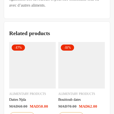
avec d’autres aliments.
Related products
-17%
-11%
ALIMENTARY PRODUCTS
ALIMENTARY PRODUCTS
HON
Dattes Njda
Bouittoub dates
Euca
MAD
60.00
MAD
50.00
MAD
70.00
MAD
62.00