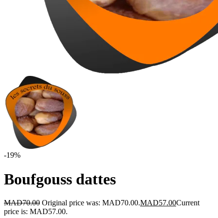
-19%
Boufgouss dattes
MAD
70.00
Original price was: MAD70.00.
MAD
57.00
Current
price is: MAD57.00.