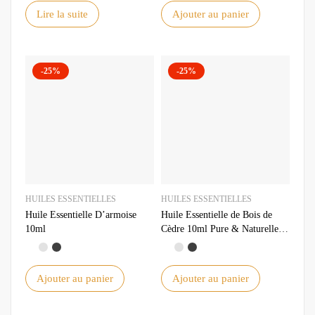
Lire la suite
Ajouter au panier
-25%
-25%
HUILES ESSENTIELLES
HUILES ESSENTIELLES
Huile Essentielle D’armoise
Huile Essentielle de Bois de
10ml
Cèdre 10ml Pure & Naturelle
Idéale pour Aromathérapie et
Relaxation
Ajouter au panier
Ajouter au panier