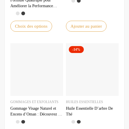
Formule Quadruple pour
Améliorer la Performance
Sexuelle Naturellement
Choix des options
Ajouter au panier
-14%
GOMMAGES ET EXFOLIANTS
HUILES ESSENTIELLES
Gommage Visage Naturel et
Huile Essentielle D’arbre De
Encens d’Oman : Découvrez les
Thé
Bienfaits de l’Oliban pour Votre
Peau