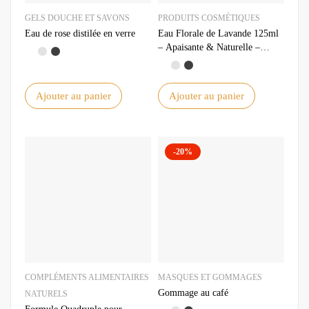
GELS DOUCHE ET SAVONS
PRODUITS COSMÉTIQUES
Eau de rose distilée en verre
Eau Florale de Lavande 125ml
– Apaisante & Naturelle –
Idéale pour la Peau
Ajouter au panier
Ajouter au panier
-20%
COMPLÉMENTS ALIMENTAIRES
MASQUES ET GOMMAGES
Gommage au café
NATURELS