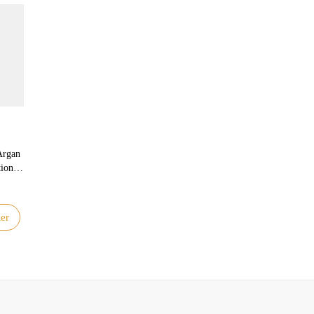
Argan
ion et
e
er