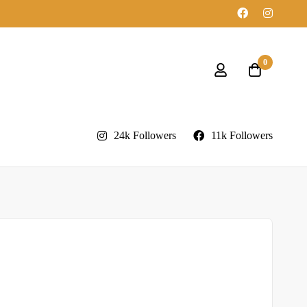
0
24k Followers
11k Followers