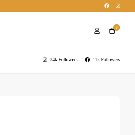
0
24k Followers
11k Followers