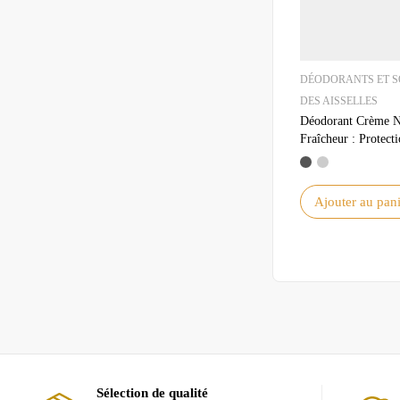
DÉODORANTS ET S
DES AISSELLES
Déodorant Crème N
Fraîcheur : Protect
Efficace et Longue
Ajouter au pani
Sélection de qualité