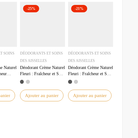
-25%
-21%
T SOINS
DÉODORANTS ET SOINS
DÉODORANTS ET SOINS
DES AISSELLES
DES AISSELLES
e Naturel
Déodorant Crème Naturel
Déodorant Crème Naturel
heur
Fleuri : Fraîcheur et Soin
Fleuri : Fraîcheur et Soin
position
Bio pour Toute la
Bio pour Toute la
Journée
Journée
panier
Ajouter au panier
Ajouter au panier