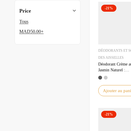
-21%
Price
Tous
MAD
50.00
+
DÉODORANTS ET S
DES AISSELLES
Déodorant Crème a
Jasmin Naturel :
Fraîcheur et Soin B
Ajouter au pani
-21%