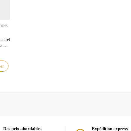
OINS
aturel
ion
 Durée
er
Des prix abordables
Expédition express