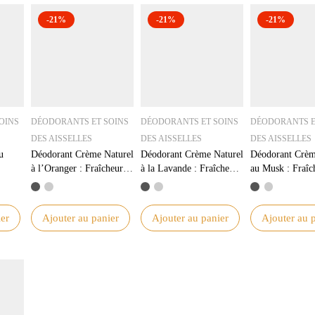
-21%
-21%
-21%
OINS
DÉODORANTS ET SOINS
DÉODORANTS ET SOINS
DÉODORANTS E
DES AISSELLES
DES AISSELLES
DES AISSELLES
u
Déodorant Crème Naturel
Déodorant Crème Naturel
Déodorant Crèm
à l’Oranger : Fraîcheur et
à la Lavande : Fraîcheur
au Musk : Fraîc
io
Soins Bio
et Protection Durable
Durable et Com
Bio
er
Ajouter au panier
Ajouter au panier
Ajouter au 