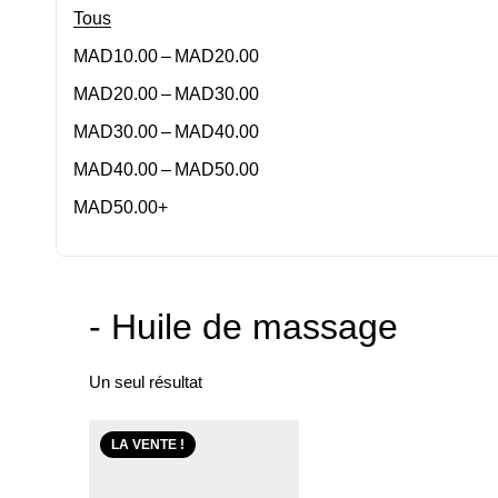
Tous
–
MAD
10.00
MAD
20.00
–
MAD
20.00
MAD
30.00
–
MAD
30.00
MAD
40.00
–
MAD
40.00
MAD
50.00
MAD
50.00
+
- Huile de massage
Un seul résultat
LA VENTE !