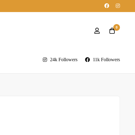
0
24k Followers
11k Followers