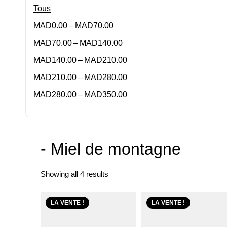
Tous
–
MAD
0.00
MAD
70.00
–
MAD
70.00
MAD
140.00
–
MAD
140.00
MAD
210.00
–
MAD
210.00
MAD
280.00
–
MAD
280.00
MAD
350.00
- Miel de montagne
Showing all 4 results
LA VENTE !
LA VENTE !