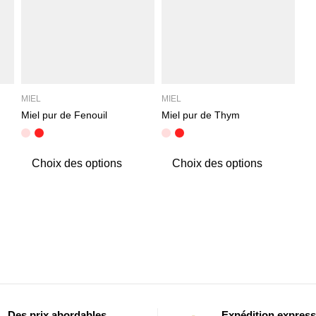
MIEL
MIEL
Miel pur de Fenouil
Miel pur de Thym
Choix des options
Choix des options
Des prix abordables
Expédition express