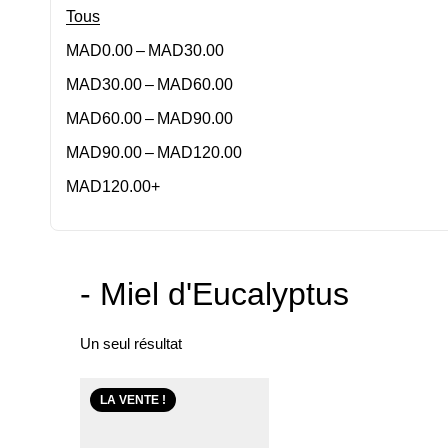
Tous
–
MAD
0.00
MAD
30.00
–
MAD
30.00
MAD
60.00
–
MAD
60.00
MAD
90.00
–
MAD
90.00
MAD
120.00
MAD
120.00
+
- Miel d'Eucalyptus
Un seul résultat
LA VENTE !