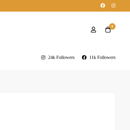
0
24k Followers
11k Followers