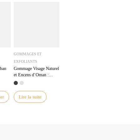
GOMMAGES ET
EXFOLIANTS
iban
Gommage Visage Naturel
et Encens d’Oman :
Découvrez les Bienfaits
de l’Oliban pour Votre
Peau
er
Lire la suite