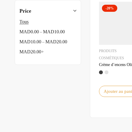
-20%
Price
Tous
–
MAD
0.00
MAD
10.00
–
MAD
10.00
MAD
20.00
PRODUITS
MAD
20.00
+
COSMÉTIQUES
Crème d’encens Ol
Ajouter au pani