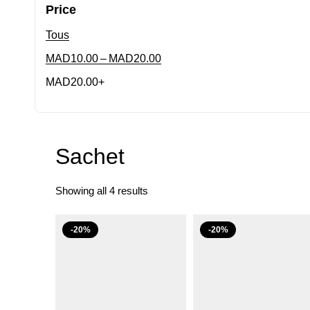
Price
Tous
–
MAD
10.00
MAD
20.00
MAD
20.00
+
Sachet
Showing all 4 results
-20%
-20%