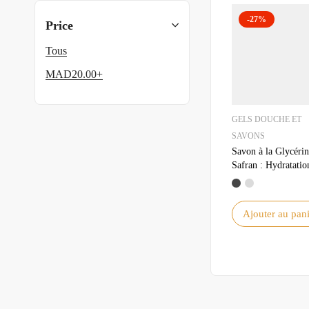
-27%
Price
Tous
MAD
20.00
+
GELS DOUCHE ET
SAVONS
Savon à la Glycérin
Safran : Hydratatio
Éclat Naturel pour 
Peau
Ajouter au pani