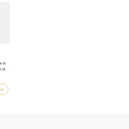
e et
n et
Votre
er