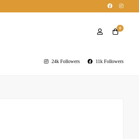
0
24k Followers
11k Followers