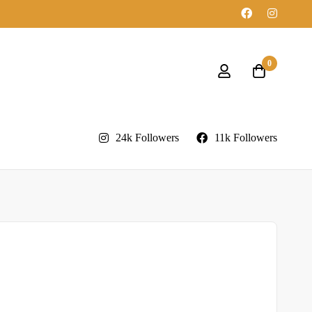
0
24k Followers
11k Followers