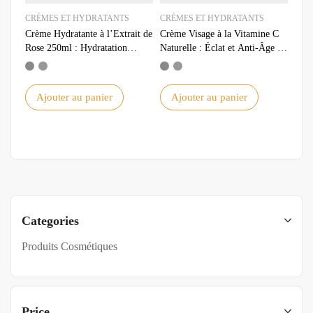
CRÈMES ET HYDRATANTS
CRÈMES ET HYDRATANTS
Crème Hydratante à l’Extrait de
Crème Visage à la Vitamine C
Rose 250ml : Hydratation
Naturelle : Éclat et Anti-Âge –
Intense et Parfum Envoûtant
Découvrez les Bienfaits
Ajouter au panier
Ajouter au panier
Categories
Produits Cosmétiques
Price