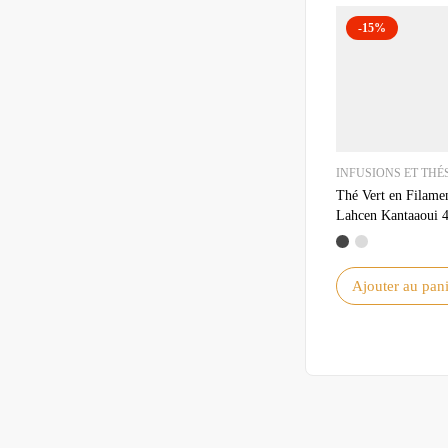
-15%
INFUSIONS ET THÉ
Thé Vert en Filame
Lahcen Kantaaoui 
500g – Qualité
Supérieure et Saveu
Authentique
Ajouter au pani