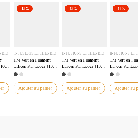
-15%
-15%
-15%
S BIO
INFUSIONS ET THÉS BIO
INFUSIONS ET THÉS BIO
INFUSIONS ET 
nt
Thé Vert en Filament
Thé Vert en Filament
Thé Vert en Fil
41022
Lahcen Kantaaoui 41022
Lahcen Kantaaoui 41022
Lahcen Kantaao
500g – Saveur
500g – Saveurs
500g – Saveurs
r
Authentique et Qualité
Authentiques et Bienfaits
Authentiques et 
Supérieure
Naturels
Naturels
er
Ajouter au panier
Ajouter au panier
Ajouter au 