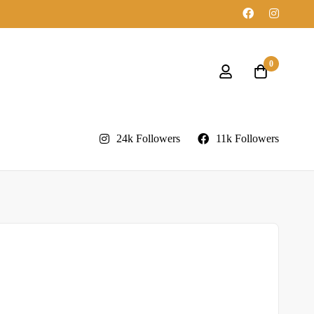
0
24k Followers
11k Followers