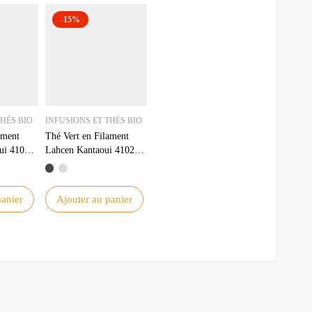
-15%
THÉS BIO
INFUSIONS ET THÉS BIO
ament
Thé Vert en Filament
ui 41022
Lahcen Kantaoui 41022
500g – Qualité
Bienfaits
Supérieure et Saveur
Authentique
panier
Ajouter au panier