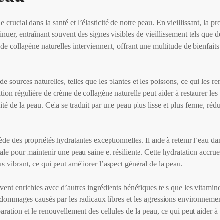
 crucial dans la santé et l’élasticité de notre peau. En vieillissant, la p
uer, entraînant souvent des signes visibles de vieillissement tels que d
s de collagène naturelles interviennent, offrant une multitude de bienfaits
e sources naturelles, telles que les plantes et les poissons, ce qui les r
ation régulière de crème de collagène naturelle peut aider à restaurer les
icité de la peau. Cela se traduit par une peau plus lisse et plus ferme, réd
sède des propriétés hydratantes exceptionnelles. Il aide à retenir l’eau d
ale pour maintenir une peau saine et résiliente. Cette hydratation accru
s vibrant, ce qui peut améliorer l’aspect général de la peau.
uvent enrichies avec d’autres ingrédients bénéfiques tels que les vitamin
s dommages causés par les radicaux libres et les agressions environneme
aration et le renouvellement des cellules de la peau, ce qui peut aider à 