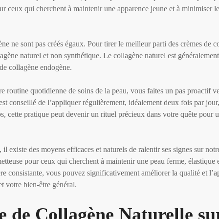
our ceux qui cherchent à maintenir une apparence jeune et à minimiser le
ène ne sont pas créés égaux. Pour tirer le meilleur parti des crèmes de co
llagène naturel et non synthétique. Le collagène naturel est généraleme
n de collagène endogène.
e routine quotidienne de soins de la peau, vous faites un pas proactif ve
 est conseillé de l’appliquer régulièrement, idéalement deux fois par jou
s, cette pratique peut devenir un rituel précieux dans votre quête pour u
, il existe des moyens efficaces et naturels de ralentir ses signes sur not
metteuse pour ceux qui cherchent à maintenir une peau ferme, élastique 
ière consistante, vous pouvez significativement améliorer la qualité et l’
t votre bien-être général.
 de Collagène Naturelle su