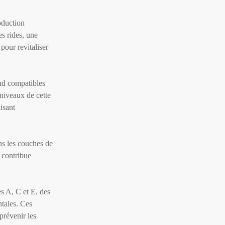
roduction
es rides, une
 pour revitaliser
end compatibles
 niveaux de cette
uisant
ans les couches de
e contribue
es A, C et E, des
ntales. Ces
prévenir les