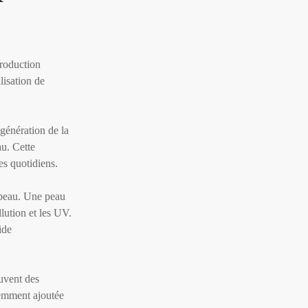
production
lisation de
égénération de la
au. Cette
es quotidiens.
a peau. Une peau
lution et les UV.
ide
ouvent des
uemment ajoutée