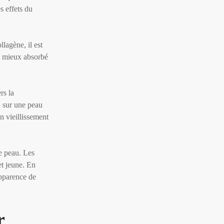
s effets du
llagène, il est
nt mieux absorbé
rs la
r, sur une peau
n vieillissement
re peau. Les
et jeune. En
apparence de
r