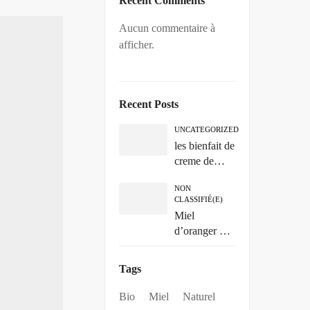
Recent Comments
Aucun commentaire à
afficher.
Recent Posts
UNCATEGORIZED
les bienfait de
creme de
collagene
NON
naturelle
CLASSIFIÉ(E)
Miel
d’oranger bio
et naturel
Tags
Bio
Miel
Naturel