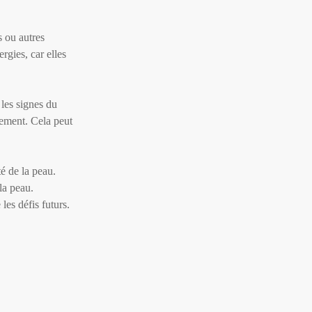
s ou autres
rgies, car elles
 les signes du
acement. Cela peut
té de la peau.
la peau.
les défis futurs.