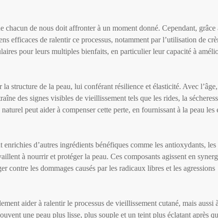
 que chacun de nous doit affronter à un moment donné. Cependant, grâce
ens efficaces de ralentir ce processus, notamment par l’utilisation de c
es pour leurs multiples bienfaits, en particulier leur capacité à améliore
la structure de la peau, lui conférant résilience et élasticité. Avec l’âge
aîne des signes visibles de vieillissement tels que les rides, la sécheress
naturel peut aider à compenser cette perte, en fournissant à la peau les
nt enrichies d’autres ingrédients bénéfiques comme les antioxydants, les
availlent à nourrir et protéger la peau. Ces composants agissent en syner
ger contre les dommages causés par les radicaux libres et les agressions
ement aider à ralentir le processus de vieillissement cutané, mais aussi 
 souvent une peau plus lisse, plus souple et un teint plus éclatant après 