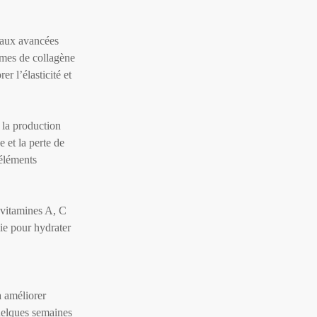
 aux avancées
rèmes de collagène
r l’élasticité et
, la production
e et la perte de
 éléments
 vitamines A, C
gie pour hydrater
à améliorer
quelques semaines