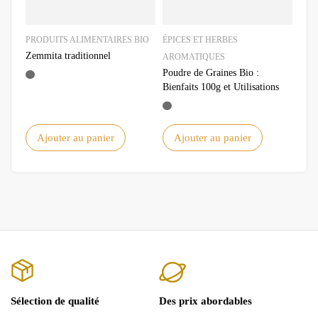
PRODUITS ALIMENTAIRES BIO
ÉPICES ET HERBES
ÉPI
Zemmita traditionnel
AROMATIQUES
ARO
Poudre de Graines Bio :
Sel 
Bienfaits 100g et Utilisations
Bien
une 
Ajouter au panier
Ajouter au panier
A
Sélection de qualité
Des prix abordables