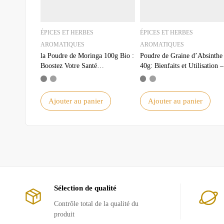
ÉPICES ET HERBES
ÉPICES ET HERBES
AROMATIQUES
AROMATIQUES
la Poudre de Moringa 100g Bio :
Poudre de Graine d’Absinthe
Boostez Votre Santé
40g: Bienfaits et Utilisation –
Naturellement
Qualité Supérieure
Ajouter au panier
Ajouter au panier
Sélection de qualité
Contrôle total de la qualité du
produit