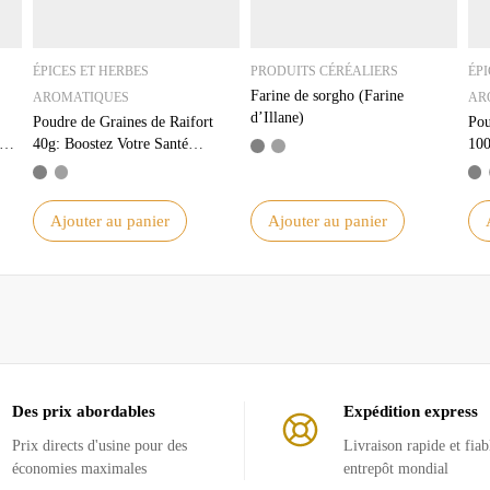
ÉPICES ET HERBES
PRODUITS CÉRÉALIERS
ÉPI
Farine de sorgho (Farine
AROMATIQUES
AR
d’Illane)
Poudre de Graines de Raifort
Pou
40g: Boostez Votre Santé
100
Naturellement
Per
Ajouter au panier
Ajouter au panier
Des prix abordables
Expédition express
Prix ​​directs d'usine pour des
Livraison rapide et fiab
économies maximales
entrepôt mondial