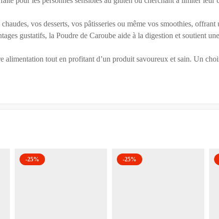
parfaite pour les personnes sensibles au gluten ou cherchant à limiter leu
s chaudes, vos desserts, vos pâtisseries ou même vos smoothies, offrant 
tages gustatifs, la Poudre de Caroube aide à la digestion et soutient un
alimentation tout en profitant d’un produit savoureux et sain. Un choi
-25%
-25%