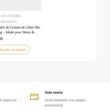
CES ET HERBES
OMATIQUES
dre de Graines de Céleri Bio
g – Idéale pour Detox &
te de Poids
Ajouter au panier
Sans soucis
le depuis un
Accès instantané à un support
professionnel