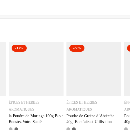
-33%
-22%
ÉPICES ET HERBES
ÉPICES ET HERBES
ÉPI
AROMATIQUES
AROMATIQUES
AR
la Poudre de Moringa 100g Bio :
Poudre de Graine d’Absinthe
Pou
Boostez Votre Santé
40g: Bienfaits et Utilisation –
40g
Naturellement
Qualité Supérieure
Nat