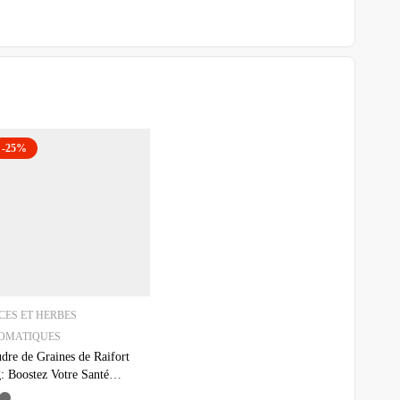
-25%
CES ET HERBES
OMATIQUES
dre de Graines de Raifort
: Boostez Votre Santé
urellement