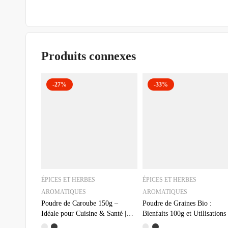
Produits connexes
-27%
-33%
ÉPICES ET HERBES
ÉPICES ET HERBES
AROMATIQUES
AROMATIQUES
Poudre de Caroube 150g –
Poudre de Graines Bio :
Idéale pour Cuisine & Santé |
Bienfaits 100g et Utilisations
Bio & Naturelle