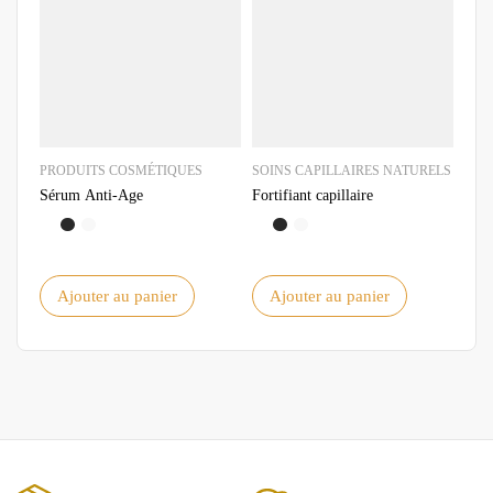
PRODUITS COSMÉTIQUES
SOINS CAPILLAIRES NATURELS
GEL
Sérum Anti-Age
Fortifiant capillaire
Savo
Ajouter au panier
Ajouter au panier
A