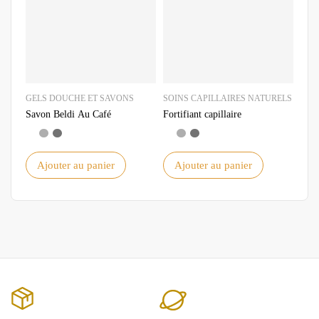
GELS DOUCHE ET SAVONS
SOINS CAPILLAIRES NATURELS
GEL
Savon Beldi Au Café
Fortifiant capillaire
Savo
Ajouter au panier
Ajouter au panier
A