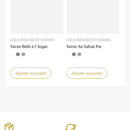
GELS DOUCHE ET SAVONS
GELS DOUCHE ET SAVONS
GEL
Savon Beldi à l’Argan
Savon Au Safran Pur
Savo
Ajouter au panier
Ajouter au panier
A