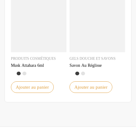
PRODUITS COSMÉTIQUES
GELS DOUCHE ET SAVONS
PRO
Musk Attahara 6ml
Savon Au Réglisse
Musk
Ajouter au panier
Ajouter au panier
A