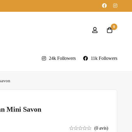
0
24k Followers
11k Followers
 savon
n Mini Savon
(0 avis)