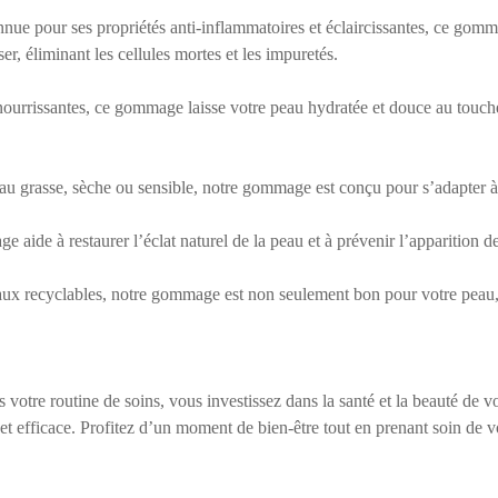
nnue pour ses propriétés anti-inflammatoires et éclaircissantes, ce gomma
er, éliminant les cellules mortes et les impuretés.
 nourrissantes, ce gommage laisse votre peau hydratée et douce au touche
u grasse, sèche ou sensible, notre gommage est conçu pour s’adapter à v
e aide à restaurer l’éclat naturel de la peau et à prévenir l’apparition d
ux recyclables, notre gommage est non seulement bon pour votre peau, 
tre routine de soins, vous investissez dans la santé et la beauté de votr
l et efficace. Profitez d’un moment de bien-être tout en prenant soin de v