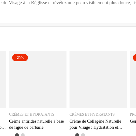
u Visage à la Réglisse et révélez une peau visiblement plus douce, liss
-25%
CRÈMES ET HYDRATANTS
CRÈMES ET HYDRATANTS
PR
Créme antirides naturelle à base
Crème de Collagène Naturelle
Go
ion
de figue de barbarie
pour Visage : Hydratation et
Anti-Âge Efficace