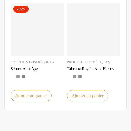
-15%
PRODUITS COSMÉTIQUES
PRODUITS COSMÉTIQUES
PRO
Sérum Anti-Age
Tabrima Royale Aux Herbes
Huil
Ajouter au panier
Ajouter au panier
A